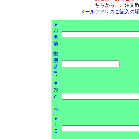
こちらから、ご注文
メールアドレスご記入の
▼
お
名
前
郵
便
番
号
▼
お
と
こ
ろ
▼
Ｔ
Ｅ
Ｌ