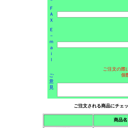
Ｆ
Ａ
Ｘ
Ｅ
－
ｍ
ａ
ｉ
ｌ
ご注文の際
個
ご
意
見
ご注文される商品にチェ
商品名