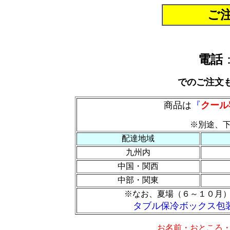
ご
電話
でのご注文
商品は
『
クール
※別途、
配達地域
九州内
中国・関西
中部・関東
※なお、夏場（６～１０月
タブル保冷ボックス包
お名前・おところ